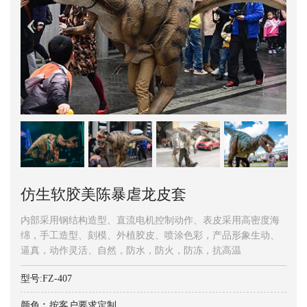
仿生软胶美陈暴虐龙皮套
内部采用钢结构造型、直流电机控制动作、表皮采用高密度海
绵，手工造型、刻模、外植胶皮、喷涂色彩，产品形象生动、
逼真，动作灵活、自然，防水，防火，防冻，抗高温
型号:FZ-407
颜色︰按客户要求定制