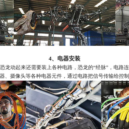
4、电器安装
恐龙动起来还需要装上各种电路，恐龙的“经脉”，
电
路
连
器、摄像头等各种电器元件，通过电路把信号传输给控