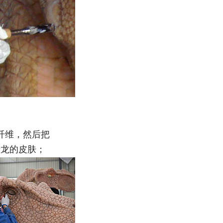
纤维，
然后
把
恐龙的皮肤；