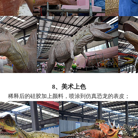
8、美术上色
稀释后的硅胶加上颜料，喷涂到仿真恐龙的表皮；