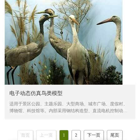
防冻，抗高温
电子动态仿真鸟类模型
适用于景区公园、主题乐园、大型商场、城市广场、度假村、
博物馆、科技馆等。内部采用钢结构造型、直流电机控制动
作、表皮采用高密度海绵，手工造型、刻模、外植胶皮、喷涂
色彩，产品形象生动、逼真，动作灵活、自然，防水，防火，
防冻，抗高温
首页
上一页
1
2
下一页
尾页