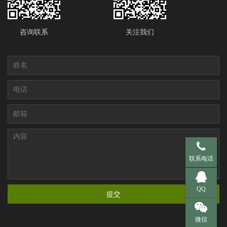
咨询联系
关注我们
手机 137-95
联系电话
QQ 281536
QQ
提交
微信