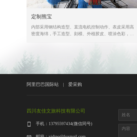
定制熊宝
内部采用钢结构造型、直流电机控制动作、表皮采用高
密度海绵，手工造型、刻模、外植胶皮、喷涂色彩，产
品形象生动、逼真，动作灵活、自然，防水，防火，防
冻，抗高温
阿里巴巴国际站
爱采购
|
四川友佳文旅科技有限公司
手机：13795597434(微信同号)
邮箱：yjdino@foxmail.com