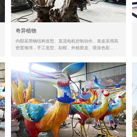
奇异植物
内部采用钢结构造型、直流电机控制动作、表皮采用高
密度海绵，手工造型、刻模、外植胶皮、喷涂色彩，产
品形象生动、逼真，动作灵活、自然，防水，防火，防
冻，抗高温