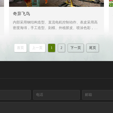
奇异飞鸟
内部采用钢结构造型、直流电机控制动作、表皮采用高
密度海绵，手工造型、刻模、外植胶皮、喷涂色彩，产
品形象生动、逼真，动作灵活、自然，防水，防火，防
冻，抗高温
首页
上一页
1
2
下一页
尾页