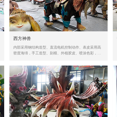
西方神兽
内部采用钢结构造型、直流电机控制动作、表皮采用高
密度海绵，手工造型、刻模、外植胶皮、喷涂色彩，产
品形象生动、逼真，动作灵活、自然，防水，防火，防
冻，抗高温