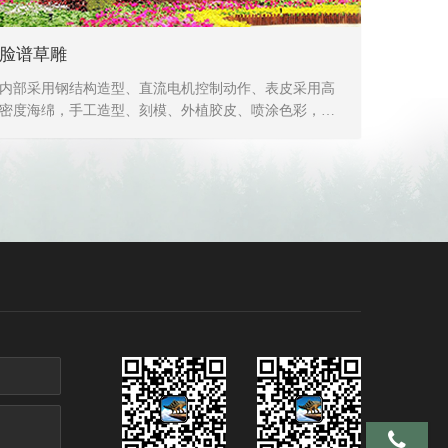
脸谱草雕
内部采用钢结构造型、直流电机控制动作、表皮采用高
密度海绵，手工造型、刻模、外植胶皮、喷涂色彩，产
品形象生动、逼真，动作灵活、自然，防水，防火，防
冻，抗高温