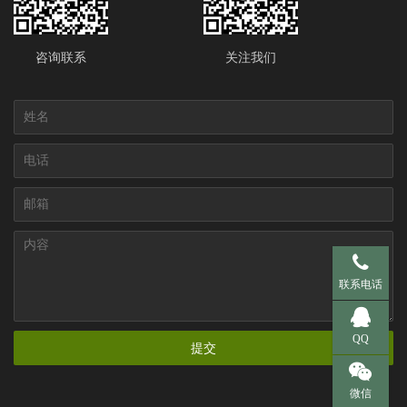
咨询联系
关注我们
手机 137-95
联系电话
QQ 281536
QQ
提交
微信