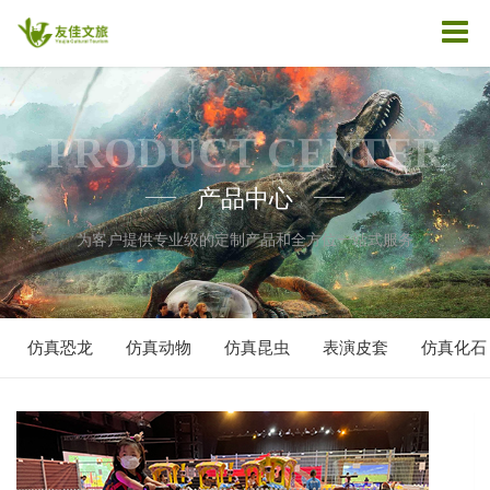
PRODUCT CENTER
产品中心
——
——
为客户提供专业级的定制产品和全方位一站式服务
仿真恐龙
仿真动物
仿真昆虫
表演皮套
仿真化石